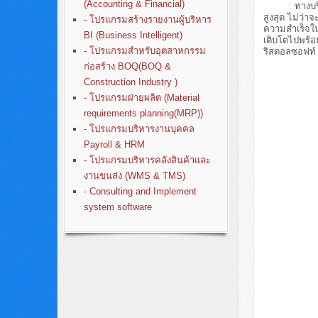
(Accounting & Financial)
ทางบริษัทฯจึง
สูงสุด ไม่ว่
- โปรแกรมสร้างรายงานผู้บริหาร
ความสำเร็จในก
BI (Business Intelligent)
เติบโตไปพร้อ
- โปรแกรมสำหรับอุตสาหกรรม
ริสตอลซอฟท์ 
ก่อสร้าง BOQ(BOQ &
Construction Industry )
- โปรแกรมฝ่ายผลิต (Material
requirements planning(MRP))
- โปรแกรมบริหารงานบุคคล
Payroll & HRM
- โปรแกรมบริหารคลังสินค้าและ
งานขนส่ง (WMS & TMS)
- Consulting and Implement
system software