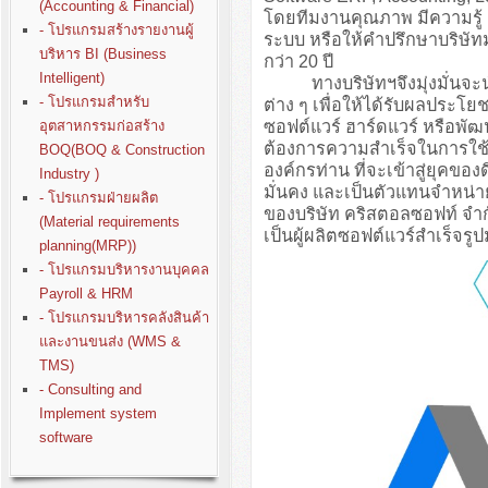
(Accounting & Financial)
โดยทีมงานคุณภาพ มีความรู
- โปรแกรมสร้างรายงานผู้
ระบบ หรือให้คำปรึกษาบริษั
บริหาร BI (Business
กว่า 20 ปี
Intelligent)
ทางบริษัทฯจึงมุ่งมั่นจะนำปร
- โปรแกรมสำหรับ
ต่าง ๆ เพื่อให้ได้รับผลประโย
ซอฟต์แวร์ ฮาร์ดแวร์ หรือพั
อุตสาหกรรมก่อสร้าง
ต้องการความสำเร็จในการใช้ง
BOQ(BOQ & Construction
องค์กรท่าน ที่จะเข้าสู่ยุคขอ
Industry )
มั่นคง และเป็นตัวแทนจำหน่า
- โปรแกรมฝ่ายผลิต
ของบริษัท คริสตอลซอฟท์ จำก
(Material requirements
เป็นผู้ผลิตซอฟต์แวร์สำเร็จรู
planning(MRP))
- โปรแกรมบริหารงานบุคคล
Payroll & HRM
- โปรแกรมบริหารคลังสินค้า
และงานขนส่ง (WMS &
TMS)
- Consulting and
Implement system
software