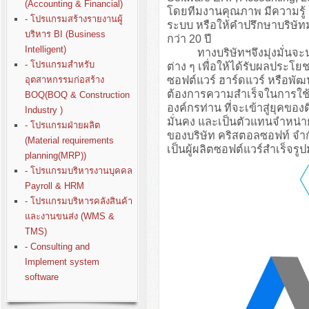
(Accounting & Financial)
โดยทีมงานคุณภาพ มีความรู
- โปรแกรมสร้างรายงานผู้
ระบบ หรือให้คำปรึกษาบริษั
บริหาร BI (Business
กว่า 20 ปี
Intelligent)
ทางบริษัทฯจึงมุ่งมั่นจะนำปร
- โปรแกรมสำหรับ
ต่าง ๆ เพื่อให้ได้รับผลประโย
ซอฟต์แวร์ ฮาร์ดแวร์ หรือพั
อุตสาหกรรมก่อสร้าง
ต้องการความสำเร็จในการใช้ง
BOQ(BOQ & Construction
องค์กรท่าน ที่จะเข้าสู่ยุคขอ
Industry )
มั่นคง และเป็นตัวแทนจำหน่า
- โปรแกรมฝ่ายผลิต
ของบริษัท คริสตอลซอฟท์ จำก
(Material requirements
เป็นผู้ผลิตซอฟต์แวร์สำเร็จรู
planning(MRP))
- โปรแกรมบริหารงานบุคคล
Payroll & HRM
- โปรแกรมบริหารคลังสินค้า
และงานขนส่ง (WMS &
TMS)
- Consulting and
Implement system
software