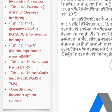
(Accounting & Financial)
โดยทีมงานคุณภาพ มีความรู
- โปรแกรมสร้างรายงานผู้
ระบบ หรือให้คำปรึกษาบริษั
บริหาร BI (Business
กว่า 20 ปี
Intelligent)
ทางบริษัทฯจึงมุ่งมั่นจะนำปร
- โปรแกรมสำหรับ
ต่าง ๆ เพื่อให้ได้รับผลประโย
ซอฟต์แวร์ ฮาร์ดแวร์ หรือพั
อุตสาหกรรมก่อสร้าง
ต้องการความสำเร็จในการใช้ง
BOQ(BOQ & Construction
องค์กรท่าน ที่จะเข้าสู่ยุคขอ
Industry )
มั่นคง และเป็นตัวแทนจำหน่า
- โปรแกรมฝ่ายผลิต
ของบริษัท คริสตอลซอฟท์ จำก
(Material requirements
เป็นผู้ผลิตซอฟต์แวร์สำเร็จรู
planning(MRP))
- โปรแกรมบริหารงานบุคคล
Payroll & HRM
- โปรแกรมบริหารคลังสินค้า
และงานขนส่ง (WMS &
TMS)
- Consulting and
Implement system
software