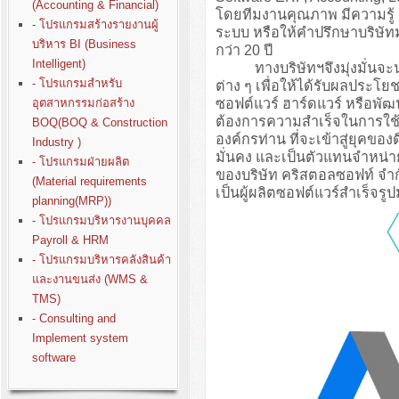
(Accounting & Financial)
โดยทีมงานคุณภาพ มีความรู
- โปรแกรมสร้างรายงานผู้
ระบบ หรือให้คำปรึกษาบริษั
บริหาร BI (Business
กว่า 20 ปี
Intelligent)
ทางบริษัทฯจึงมุ่งมั่นจะนำปร
- โปรแกรมสำหรับ
ต่าง ๆ เพื่อให้ได้รับผลประโย
ซอฟต์แวร์ ฮาร์ดแวร์ หรือพั
อุตสาหกรรมก่อสร้าง
ต้องการความสำเร็จในการใช้ง
BOQ(BOQ & Construction
องค์กรท่าน ที่จะเข้าสู่ยุคขอ
Industry )
มั่นคง และเป็นตัวแทนจำหน่า
- โปรแกรมฝ่ายผลิต
ของบริษัท คริสตอลซอฟท์ จำก
(Material requirements
เป็นผู้ผลิตซอฟต์แวร์สำเร็จรู
planning(MRP))
- โปรแกรมบริหารงานบุคคล
Payroll & HRM
- โปรแกรมบริหารคลังสินค้า
และงานขนส่ง (WMS &
TMS)
- Consulting and
Implement system
software