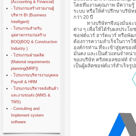
(Accounting & Financial)
โดยทีมงานคุณภาพ มีความรู
- โปรแกรมสร้างรายงานผู้
ระบบ หรือให้คำปรึกษาบริษั
บริหาร BI (Business
กว่า 20 ปี
Intelligent)
ทางบริษัทฯจึงมุ่งมั่นจะนำปร
- โปรแกรมสำหรับ
ต่าง ๆ เพื่อให้ได้รับผลประโย
ซอฟต์แวร์ ฮาร์ดแวร์ หรือพั
อุตสาหกรรมก่อสร้าง
ต้องการความสำเร็จในการใช้ง
BOQ(BOQ & Construction
องค์กรท่าน ที่จะเข้าสู่ยุคขอ
Industry )
มั่นคง และเป็นตัวแทนจำหน่า
- โปรแกรมฝ่ายผลิต
ของบริษัท คริสตอลซอฟท์ จำก
(Material requirements
เป็นผู้ผลิตซอฟต์แวร์สำเร็จรู
planning(MRP))
- โปรแกรมบริหารงานบุคคล
Payroll & HRM
- โปรแกรมบริหารคลังสินค้า
และงานขนส่ง (WMS &
TMS)
- Consulting and
Implement system
software