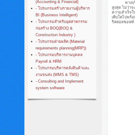
(Accounting & Financial)
ทางบริษัทฯจึง
สูงสุด ไม่ว่
- โปรแกรมสร้างรายงานผู้บริหาร
ความสำเร็จในก
BI (Business Intelligent)
เติบโตไปพร้อ
- โปรแกรมสำหรับอุตสาหกรรม
ริสตอลซอฟท์ 
ก่อสร้าง BOQ(BOQ &
Construction Industry )
- โปรแกรมฝ่ายผลิต (Material
requirements planning(MRP))
- โปรแกรมบริหารงานบุคคล
Payroll & HRM
- โปรแกรมบริหารคลังสินค้าและ
งานขนส่ง (WMS & TMS)
- Consulting and Implement
system software