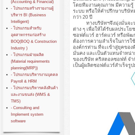
(Accounting & Financial)
โดยทีมงานคุณภาพ มีความรู
- โปรแกรมสร้างรายงานผู้
ระบบ หรือให้คำปรึกษาบริษั
บริหาร BI (Business
กว่า 20 ปี
Intelligent)
ทางบริษัทฯจึงมุ่งมั่นจะนำปร
- โปรแกรมสำหรับ
ต่าง ๆ เพื่อให้ได้รับผลประโย
ซอฟต์แวร์ ฮาร์ดแวร์ หรือพั
อุตสาหกรรมก่อสร้าง
ต้องการความสำเร็จในการใช้ง
BOQ(BOQ & Construction
องค์กรท่าน ที่จะเข้าสู่ยุคขอ
Industry )
มั่นคง และเป็นตัวแทนจำหน่า
- โปรแกรมฝ่ายผลิต
ของบริษัท คริสตอลซอฟท์ จำก
(Material requirements
เป็นผู้ผลิตซอฟต์แวร์สำเร็จรู
planning(MRP))
- โปรแกรมบริหารงานบุคคล
Payroll & HRM
- โปรแกรมบริหารคลังสินค้า
และงานขนส่ง (WMS &
TMS)
- Consulting and
Implement system
software