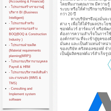
(Accounting & Financial)
โดยทีมงานคุณภาพ มีความรู
- โปรแกรมสร้างรายงานผู้
ระบบ หรือให้คำปรึกษาบริษั
บริหาร BI (Business
กว่า 20 ปี
Intelligent)
ทางบริษัทฯจึงมุ่งมั่นจะนำปร
- โปรแกรมสำหรับ
ต่าง ๆ เพื่อให้ได้รับผลประโย
ซอฟต์แวร์ ฮาร์ดแวร์ หรือพั
อุตสาหกรรมก่อสร้าง
ต้องการความสำเร็จในการใช้ง
BOQ(BOQ & Construction
องค์กรท่าน ที่จะเข้าสู่ยุคขอ
Industry )
มั่นคง และเป็นตัวแทนจำหน่า
- โปรแกรมฝ่ายผลิต
ของบริษัท คริสตอลซอฟท์ จำก
(Material requirements
เป็นผู้ผลิตซอฟต์แวร์สำเร็จรู
planning(MRP))
- โปรแกรมบริหารงานบุคคล
Payroll & HRM
- โปรแกรมบริหารคลังสินค้า
และงานขนส่ง (WMS &
TMS)
- Consulting and
Implement system
software