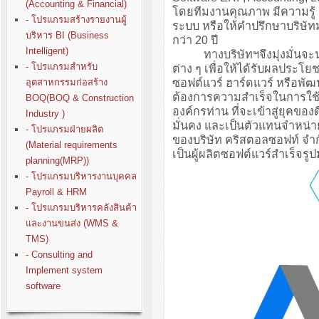
(Accounting & Financial)
โดยทีมงานคุณภาพ มีความรู
- โปรแกรมสร้างรายงานผู้
ระบบ หรือให้คำปรึกษาบริษั
บริหาร BI (Business
กว่า 20 ปี
Intelligent)
ทางบริษัทฯจึงมุ่งมั่นจะนำปร
- โปรแกรมสำหรับ
ต่าง ๆ เพื่อให้ได้รับผลประโย
ซอฟต์แวร์ ฮาร์ดแวร์ หรือพั
อุตสาหกรรมก่อสร้าง
ต้องการความสำเร็จในการใช้ง
BOQ(BOQ & Construction
องค์กรท่าน ที่จะเข้าสู่ยุคขอ
Industry )
มั่นคง และเป็นตัวแทนจำหน่า
- โปรแกรมฝ่ายผลิต
ของบริษัท คริสตอลซอฟท์ จำก
(Material requirements
เป็นผู้ผลิตซอฟต์แวร์สำเร็จรู
planning(MRP))
- โปรแกรมบริหารงานบุคคล
Payroll & HRM
- โปรแกรมบริหารคลังสินค้า
และงานขนส่ง (WMS &
TMS)
- Consulting and
Implement system
software