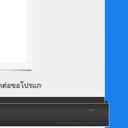
่อขอโปรแกรม Smart Biz ฟรีได้ที่ 02-060 
↑↑↑
Template designed by LernVid.com