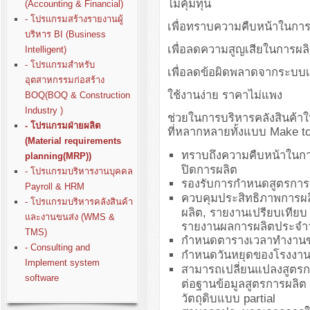
ไม่คุ้มทุน
(Accounting & Financial)
- โปรแกรมสร้างรายงานผู้
เพื่อทราบความคืบหน้าในกา
บริหาร BI (Business
เพื่อลดความสูญเสียในการผล
Intelligent)
- โปรแกรมสำหรับ
เพื่อลดข้อผิดพลาดจากระบบ
อุตสาหกรรมก่อสร้าง
ใช้งานง่าย ราคาไม่แพง
BOQ(BOQ & Construction
Industry )
ช่วยในการบริหารคลังสินค้าใ
- โปรแกรมฝ่ายผลิต
ที่หลากหลายทั้งแบบ Make t
(Material requirements
ทราบถึงความคืบหน้าในการ
planning(MRP))
ปิดการผลิต
- โปรแกรมบริหารงานบุคคล
รองรับการกำหนดสูตรการผ
Payroll & HRM
ควบคุมประสิทธิภาพการผลิต
- โปรแกรมบริหารคลังสินค้า
ผลิต, รายงานเปรียบเทีย
และงานขนส่ง (WMS &
รายงานผลการผลิตประจำวั
TMS)
กำหนดตารางเวลาทำงานข
- Consulting and
กำหนดวันหยุดของโรงงาน
Implement system
สามารถเปลี่ยนแปลงสูตรกา
software
ต่อฐานข้อมูลสูตรการผลิต
วัตถุดิบแบบ partial