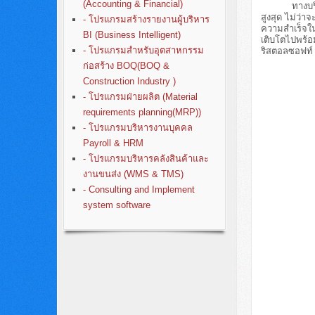
(Accounting & Financial)
ทางบริษัทฯจึง
สูงสุด ไม่ว่
- โปรแกรมสร้างรายงานผู้บริหาร
ความสำเร็จในก
BI (Business Intelligent)
เติบโตไปพร้อ
- โปรแกรมสำหรับอุตสาหกรรม
ริสตอลซอฟท์ 
ก่อสร้าง BOQ(BOQ &
Construction Industry )
- โปรแกรมฝ่ายผลิต (Material
requirements planning(MRP))
- โปรแกรมบริหารงานบุคคล
Payroll & HRM
- โปรแกรมบริหารคลังสินค้าและ
งานขนส่ง (WMS & TMS)
- Consulting and Implement
system software