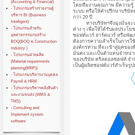
(Accounting & Financial)
โดยทีมงานคุณภาพ มีความรู
- โปรแกรมสร้างรายงานผู้
ระบบ หรือให้คำปรึกษาบริษั
บริหาร BI (Business
กว่า 20 ปี
Intelligent)
ทางบริษัทฯจึงมุ่งมั่นจะนำปร
- โปรแกรมสำหรับ
ต่าง ๆ เพื่อให้ได้รับผลประโย
ซอฟต์แวร์ ฮาร์ดแวร์ หรือพั
อุตสาหกรรมก่อสร้าง
ต้องการความสำเร็จในการใช้ง
BOQ(BOQ & Construction
องค์กรท่าน ที่จะเข้าสู่ยุคขอ
Industry )
มั่นคง และเป็นตัวแทนจำหน่า
- โปรแกรมฝ่ายผลิต
ของบริษัท คริสตอลซอฟท์ จำก
(Material requirements
เป็นผู้ผลิตซอฟต์แวร์สำเร็จรู
planning(MRP))
- โปรแกรมบริหารงานบุคคล
Payroll & HRM
- โปรแกรมบริหารคลังสินค้า
และงานขนส่ง (WMS &
TMS)
- Consulting and
Implement system
software