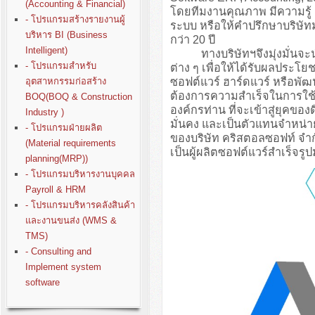
(Accounting & Financial)
โดยทีมงานคุณภาพ มีความรู
- โปรแกรมสร้างรายงานผู้
ระบบ หรือให้คำปรึกษาบริษั
บริหาร BI (Business
กว่า 20 ปี
Intelligent)
ทางบริษัทฯจึงมุ่งมั่นจะนำปร
- โปรแกรมสำหรับ
ต่าง ๆ เพื่อให้ได้รับผลประโย
ซอฟต์แวร์ ฮาร์ดแวร์ หรือพั
อุตสาหกรรมก่อสร้าง
ต้องการความสำเร็จในการใช้ง
BOQ(BOQ & Construction
องค์กรท่าน ที่จะเข้าสู่ยุคขอ
Industry )
มั่นคง และเป็นตัวแทนจำหน่า
- โปรแกรมฝ่ายผลิต
ของบริษัท คริสตอลซอฟท์ จำก
(Material requirements
เป็นผู้ผลิตซอฟต์แวร์สำเร็จรู
planning(MRP))
- โปรแกรมบริหารงานบุคคล
Payroll & HRM
- โปรแกรมบริหารคลังสินค้า
และงานขนส่ง (WMS &
TMS)
- Consulting and
Implement system
software