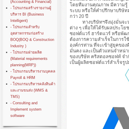
(Accounting & Financial)
โดยทีมงานคุณภาพ มีความรู
- โปรแกรมสร้างรายงานผู้
ระบบ หรือให้คำปรึกษาบริษั
บริหาร BI (Business
กว่า 20 ปี
Intelligent)
ทางบริษัทฯจึงมุ่งมั่นจะนำปร
- โปรแกรมสำหรับ
ต่าง ๆ เพื่อให้ได้รับผลประโย
ซอฟต์แวร์ ฮาร์ดแวร์ หรือพั
อุตสาหกรรมก่อสร้าง
ต้องการความสำเร็จในการใช้ง
BOQ(BOQ & Construction
องค์กรท่าน ที่จะเข้าสู่ยุคขอ
Industry )
มั่นคง และเป็นตัวแทนจำหน่า
- โปรแกรมฝ่ายผลิต
ของบริษัท คริสตอลซอฟท์ จำก
(Material requirements
เป็นผู้ผลิตซอฟต์แวร์สำเร็จรู
planning(MRP))
- โปรแกรมบริหารงานบุคคล
Payroll & HRM
- โปรแกรมบริหารคลังสินค้า
และงานขนส่ง (WMS &
TMS)
- Consulting and
Implement system
software