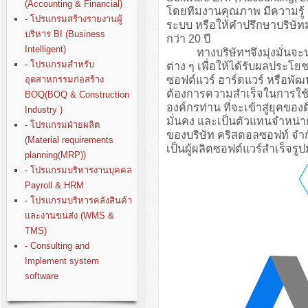
(Accounting & Financial)
โดยทีมงานคุณภาพ มีความรู
- โปรแกรมสร้างรายงานผู้
ระบบ หรือให้คำปรึกษาบริษั
บริหาร BI (Business
กว่า 20 ปี
Intelligent)
ทางบริษัทฯจึงมุ่งมั่นจะนำปร
- โปรแกรมสำหรับ
ต่าง ๆ เพื่อให้ได้รับผลประโย
ซอฟต์แวร์ ฮาร์ดแวร์ หรือพั
อุตสาหกรรมก่อสร้าง
ต้องการความสำเร็จในการใช้ง
BOQ(BOQ & Construction
องค์กรท่าน ที่จะเข้าสู่ยุคขอ
Industry )
มั่นคง และเป็นตัวแทนจำหน่า
- โปรแกรมฝ่ายผลิต
ของบริษัท คริสตอลซอฟท์ จำก
(Material requirements
เป็นผู้ผลิตซอฟต์แวร์สำเร็จรู
planning(MRP))
- โปรแกรมบริหารงานบุคคล
Payroll & HRM
- โปรแกรมบริหารคลังสินค้า
และงานขนส่ง (WMS &
TMS)
- Consulting and
Implement system
software