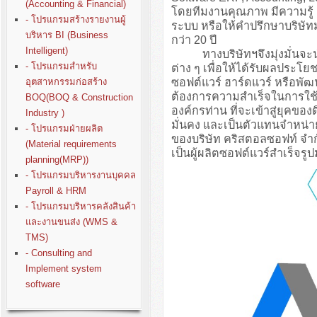
(Accounting & Financial)
โดยทีมงานคุณภาพ มีความรู
- โปรแกรมสร้างรายงานผู้
ระบบ หรือให้คำปรึกษาบริษั
บริหาร BI (Business
กว่า 20 ปี
Intelligent)
ทางบริษัทฯจึงมุ่งมั่นจะนำปร
- โปรแกรมสำหรับ
ต่าง ๆ เพื่อให้ได้รับผลประโย
ซอฟต์แวร์ ฮาร์ดแวร์ หรือพั
อุตสาหกรรมก่อสร้าง
ต้องการความสำเร็จในการใช้ง
BOQ(BOQ & Construction
องค์กรท่าน ที่จะเข้าสู่ยุคขอ
Industry )
มั่นคง และเป็นตัวแทนจำหน่า
- โปรแกรมฝ่ายผลิต
ของบริษัท คริสตอลซอฟท์ จำก
(Material requirements
เป็นผู้ผลิตซอฟต์แวร์สำเร็จรู
planning(MRP))
- โปรแกรมบริหารงานบุคคล
Payroll & HRM
- โปรแกรมบริหารคลังสินค้า
และงานขนส่ง (WMS &
TMS)
- Consulting and
Implement system
software