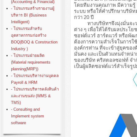
(Accounting & Financial)
โดยทีมงานคุณภาพ มีความรู
- โปรแกรมสร้างรายงานผู้
ระบบ หรือให้คำปรึกษาบริษั
บริหาร BI (Business
กว่า 20 ปี
Intelligent)
ทางบริษัทฯจึงมุ่งมั่นจะนำปร
- โปรแกรมสำหรับ
ต่าง ๆ เพื่อให้ได้รับผลประโย
ซอฟต์แวร์ ฮาร์ดแวร์ หรือพั
อุตสาหกรรมก่อสร้าง
ต้องการความสำเร็จในการใช้ง
BOQ(BOQ & Construction
องค์กรท่าน ที่จะเข้าสู่ยุคขอ
Industry )
มั่นคง และเป็นตัวแทนจำหน่า
- โปรแกรมฝ่ายผลิต
ของบริษัท คริสตอลซอฟท์ จำก
(Material requirements
เป็นผู้ผลิตซอฟต์แวร์สำเร็จรู
planning(MRP))
- โปรแกรมบริหารงานบุคคล
Payroll & HRM
- โปรแกรมบริหารคลังสินค้า
และงานขนส่ง (WMS &
TMS)
- Consulting and
Implement system
software